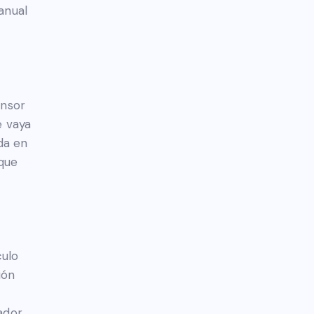
anual
ensor
e vaya
da en
 que
culo
ión
ador