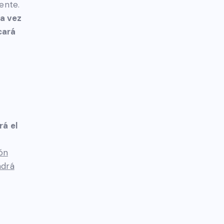
ente.
a vez
cará
rá el
ión
ndrá