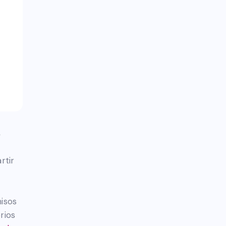
s
rtir
misos
rios