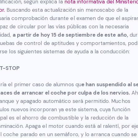
lificación, según explica la
nota informativa del Ministeri
or.
Buscando esta actualización sin menoscabo de la
aria comprobación durante el examen de que el aspira
paz de circular por las vías públicas con la necesaria
idad,
a partir de hoy 15 de septiembre de este año,
dur
ruebas de control de aptitudes y comportamientos, pod
zarse los siguientes sistemas de ayuda a la conducción:
T-STOP
ría el primer caso de alumnos qu
e han suspendido al s
aces de arrancar el coche por culpa de los nervios.
Ah
ranque y apagado automático será permitido. Muchos
ulos nuevos incorporan ya este sistema, cuya función
ipal es el ahorro de combustible y la reducción de la
minación. Apaga el motor cuando está al ralentí, por e
l coche parado en un semáforo, y lo arranca cuando se 