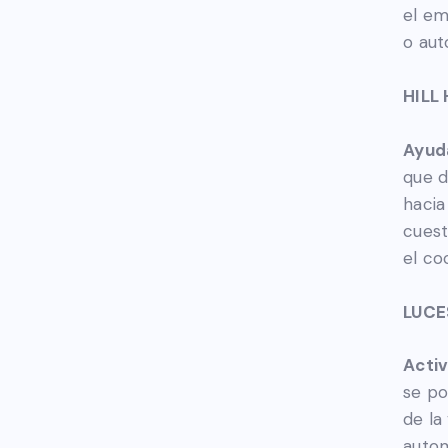
el em
o aut
HILL
Ayuda
que d
hacia
cuest
el co
LUCE
Acti
se po
de la
autom