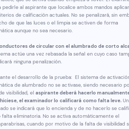
 pedirle al aspirante que localice ambos mandos aplica
riterios de calificación actuales. No se penalizará, sin em
cho de que las luces o el limpia se activen de forma
ática aunque no sea necesario.
onductores de circular con el alumbrado de corto alc
stema actúe una vez rebasada la señal en cuyo caso ta
licará ninguna penalización.
rante el desarrollo de la prueba: El sistema de activació
ática de alumbrado no se activase, siendo necesario po
de visibilidad, el
aspirante deberá hacerlo manualmente
 hiciese, el examinador lo calificará como falta leve.
Un
icado se indicará que lo encienda y de no hacerlo se calif
falta eliminatoria. No se activa automáticamente el
aparabrisas, cuando por motivo de la falta de visibilidad 