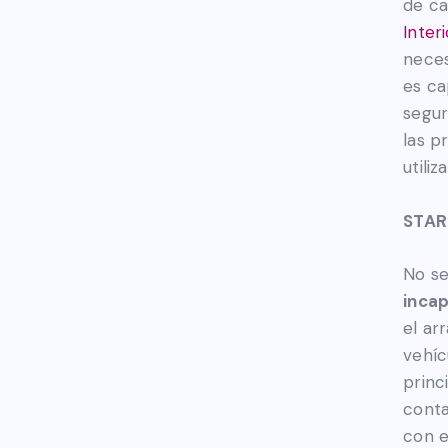
de ca
Interi
neces
es ca
segur
las p
utili
STAR
No se
incap
el ar
vehíc
princ
conta
con e