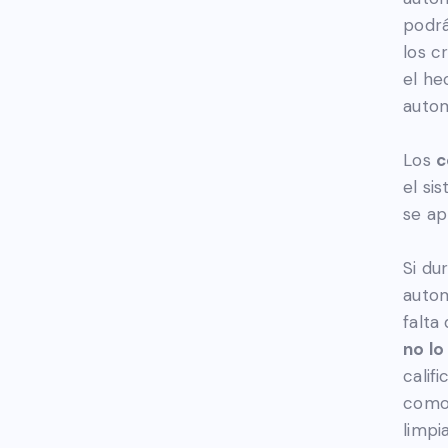
podrá
los c
el he
autom
Los
c
el si
se ap
Si du
autom
falta 
no lo
calif
como 
limpi