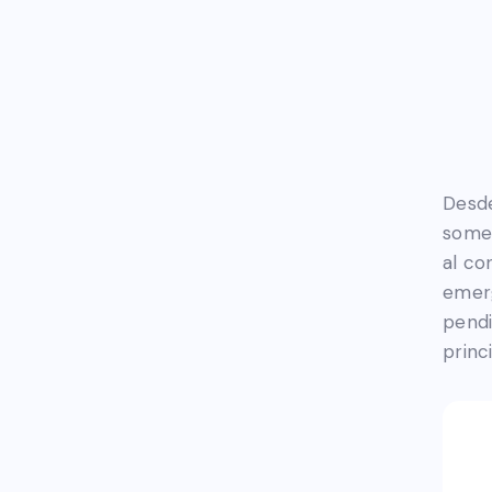
Desde
somet
al co
emerg
pendi
princ