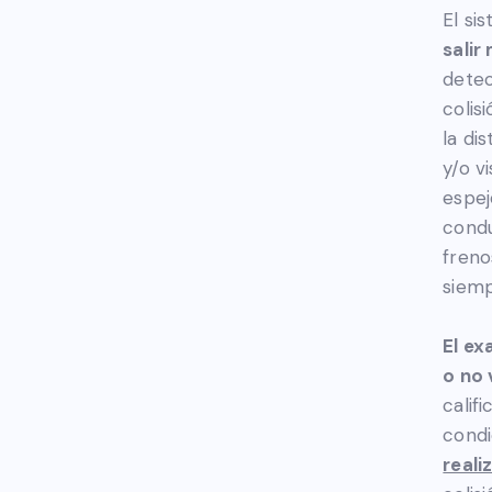
El si
salir
detec
colis
la di
y/o v
espej
condu
freno
siemp
El ex
o no 
calif
condi
reali