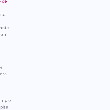
o de
nte
ante
rán
er
ora,
jemplo
pisa