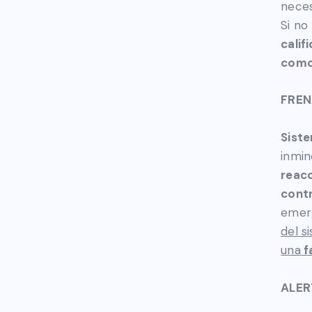
neces
Si no
calif
como 
FREN
Sist
inmin
reacc
contr
emer
del s
una
fa
ALER