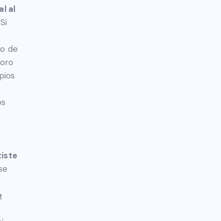
l al
Si
lo de
noro
pios
os
xiste
 se
e