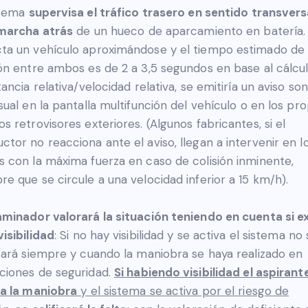
stema
supervisa el tráfico trasero en sentido transversa
 marcha atrás
de un hueco de aparcamiento en batería. 
ta un vehículo aproximándose y el tiempo estimado de
ión entre ambos es de 2 a 3,5 segundos en base al cálcu
stancia relativa/velocidad relativa, se emitiría un aviso so
isual en la pantalla multifunción del vehículo o en los pro
os retrovisores exteriores. (Algunos fabricantes, si el
ctor no reacciona ante el aviso, llegan a intervenir en l
s con la máxima fuerza en caso de colisión inminente,
re que se circule a una velocidad inferior a 15 km/h).
aminador valorará la situación teniendo en cuenta si e
visibilidad
: Si no hay visibilidad y se activa el sistema no
icará siempre y cuando la maniobra se haya realizado en
ciones de seguridad.
Si habiendo visibilidad el aspirant
za la maniobra
y el sistema se activa por el riesgo de