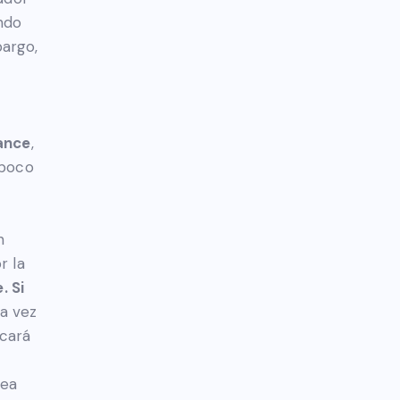
ndo
bargo,
ance
,
mpoco
n
r la
. Si
a vez
icará
sea