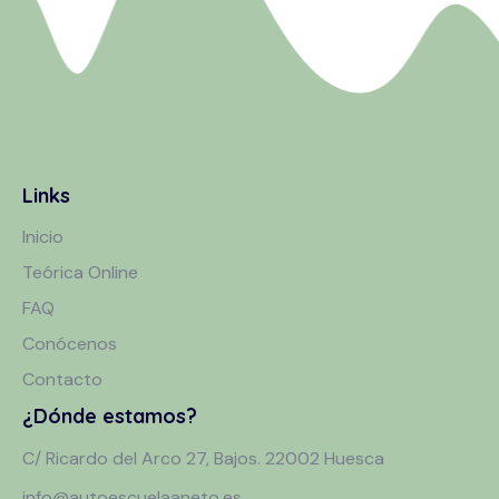
Links
Inicio
Teórica Online
FAQ
Conócenos
Contacto
¿Dónde estamos?
C/ Ricardo del Arco 27, Bajos. 22002 Huesca
info@autoescuelaaneto.es