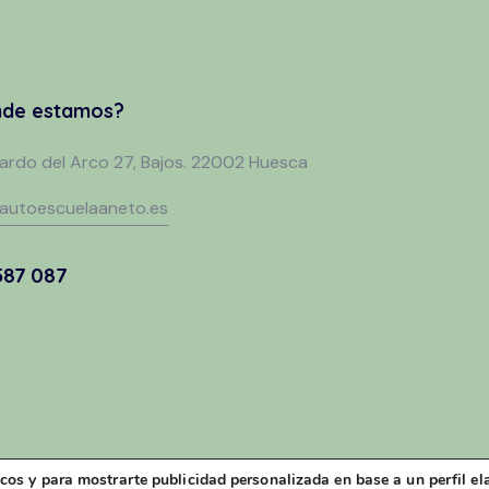
de estamos?
cardo del Arco 27, Bajos. 22002 Huesca
autoescuelaaneto.es
587 087
ticos y para mostrarte publicidad personalizada en base a un perfil e