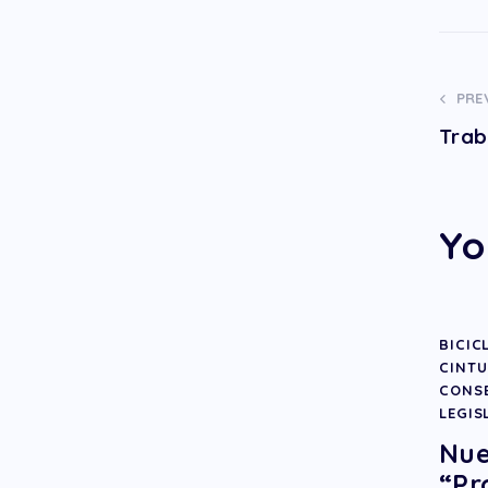
PRE
Trab
Yo
BICIC
CINTU
CONSE
LEGIS
Nue
“Pr