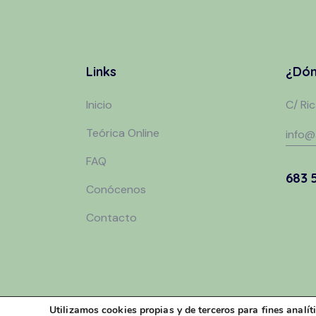
Links
¿Dón
Inicio
C/ Ri
Teórica Online
info@
FAQ
683 
Conócenos
Contacto
Utilizamos cookies propias y de terceros para fines analí