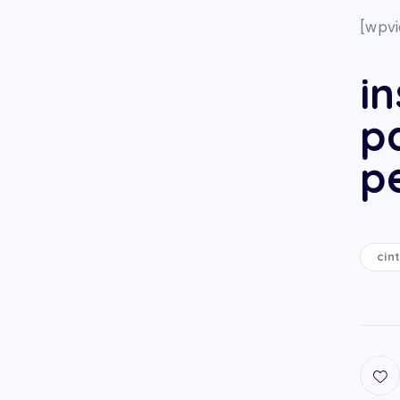
[wpv
in
p
p
cin