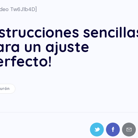
ideo Tw6J1b4D]
strucciones sencilla
ara un ajuste
erfecto!
turón