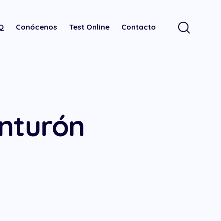
.Q
Conócenos
Test Online
Contacto
inturón