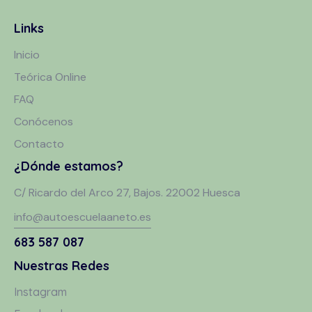
Links
Inicio
Teórica Online
FAQ
Conócenos
Contacto
¿Dónde estamos?
C/ Ricardo del Arco 27, Bajos. 22002 Huesca
info@autoescuelaaneto.es
683 587 087
Nuestras Redes
Instagram