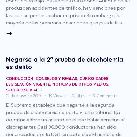
conducción bajo los efectos del alcohol. Aunque no se
produzcan accidentes de tráfico, hay sanciones por
las que se puede acabar en prisión Sin embargo, la
mayoría de las personas desconoce que puede ir a…
Negarse a la 2ª prueba de alcoholemia
es delito
CONDUCCIÓN
,
CONSEJOS Y REGLAS
,
CURIOSIDADES
,
LEGISLACIÓN VIGENTE
,
NOTICIAS DE OTROS MEDIOS
,
SEGURIDAD VIAL
12 de mayo de 2017
1K
Views
0
Likes
0
Comments
El Supremo establece que negarse a la segunda
prueba de alcoholemia es delito El alto tribunal fija
doctrina sobre un asunto en el que había sentencias
discrepantes Casi 30.000 conductores han sido
denunciados por la DGT en siete días El número de