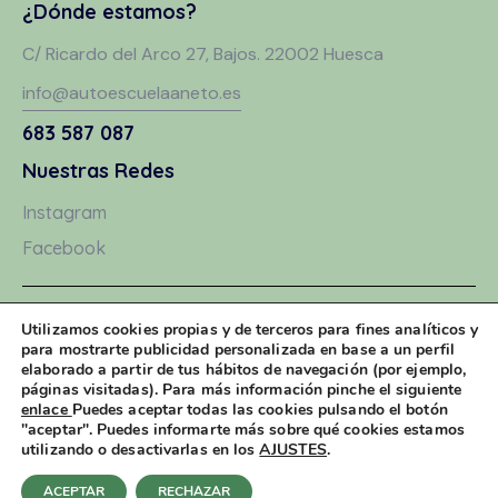
¿Dónde estamos?
C/ Ricardo del Arco 27, Bajos. 22002 Huesca
info@autoescuelaaneto.es
683 587 087
Nuestras Redes
Instagram
Facebook
Aviso Legal
Utilizamos cookies propias y de terceros para fines analíticos y
para mostrarte publicidad personalizada en base a un perfil
Política de Privacidad
elaborado a partir de tus hábitos de navegación (por ejemplo,
páginas visitadas). Para más información pinche el siguiente
Política de Cookies
enlace
Puedes aceptar todas las cookies pulsando el botón
"aceptar". Puedes informarte más sobre qué cookies estamos
utilizando o desactivarlas en los
AJUSTES
.
Auto Escuela Aneto 2026. © Todos los derechos reservados
ACEPTAR
RECHAZAR