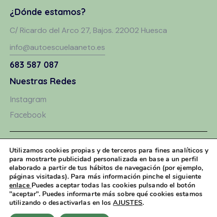
¿Dónde estamos?
C/ Ricardo del Arco 27, Bajos. 22002 Huesca
info@autoescuelaaneto.es
683 587 087
Nuestras Redes
Instagram
Facebook
Aviso Legal
Utilizamos cookies propias y de terceros para fines analíticos y
para mostrarte publicidad personalizada en base a un perfil
Política de Privacidad
elaborado a partir de tus hábitos de navegación (por ejemplo,
páginas visitadas). Para más información pinche el siguiente
Política de Cookies
enlace
Puedes aceptar todas las cookies pulsando el botón
"aceptar". Puedes informarte más sobre qué cookies estamos
utilizando o desactivarlas en los
AJUSTES
.