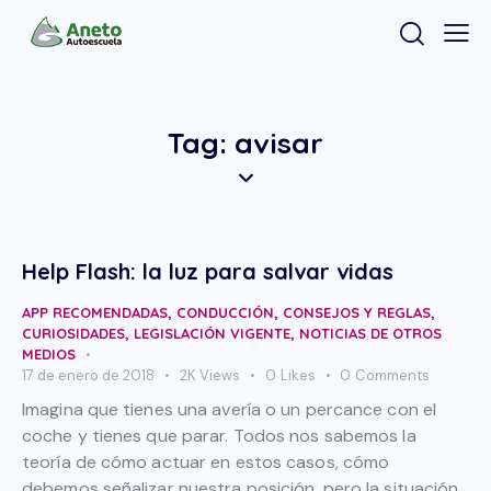
Tag: avisar
Help Flash: la luz para salvar vidas
APP RECOMENDADAS
,
CONDUCCIÓN
,
CONSEJOS Y REGLAS
,
CURIOSIDADES
,
LEGISLACIÓN VIGENTE
,
NOTICIAS DE OTROS
MEDIOS
17 de enero de 2018
2K
Views
0
Likes
0
Comments
Imagina que tienes una avería o un percance con el
coche y tienes que parar. Todos nos sabemos la
teoría de cómo actuar en estos casos, cómo
debemos señalizar nuestra posición, pero la situación