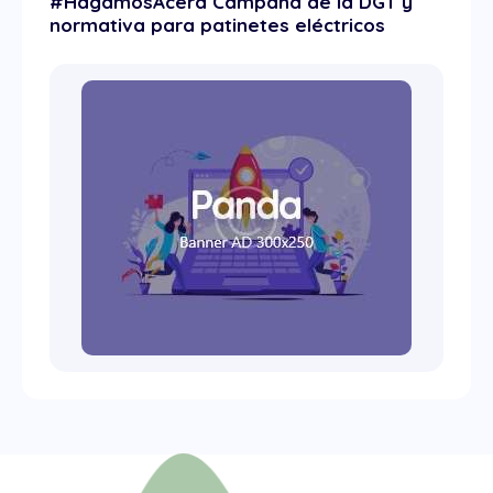
#HagamosAcera Campaña de la DGT y
normativa para patinetes eléctricos