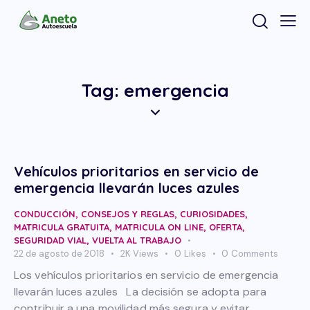
Tag: emergencia
Vehículos prioritarios en servicio de
emergencia llevarán luces azules
CONDUCCIÓN
,
CONSEJOS Y REGLAS
,
CURIOSIDADES
,
MATRICULA GRATUITA
,
MATRICULA ON LINE
,
OFERTA
,
SEGURIDAD VIAL
,
VUELTA AL TRABAJO
22 de agosto de 2018
2K
Views
0
Likes
0
Comments
Los vehículos prioritarios en servicio de emergencia
llevarán luces azules La decisión se adopta para
contribuir a una movilidad más segura y evitar