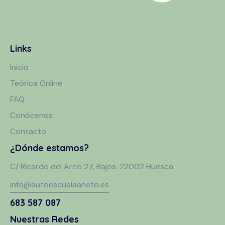
Links
Inicio
Teórica Online
FAQ
Conócenos
Contacto
¿Dónde estamos?
C/ Ricardo del Arco 27, Bajos. 22002 Huesca
info@autoescuelaaneto.es
683 587 087
Nuestras Redes