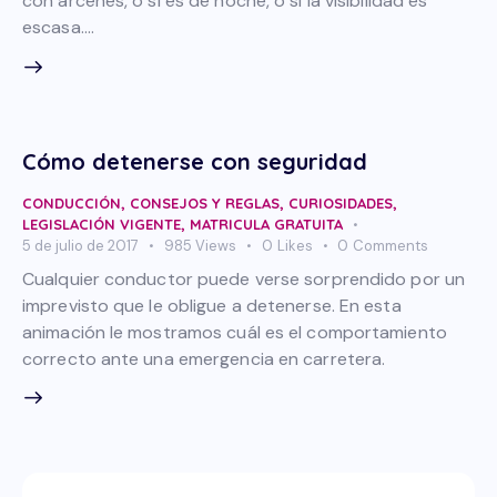
con arcenes, o si es de noche, o si la visibilidad es
escasa.…
Cómo detenerse con seguridad
CONDUCCIÓN
,
CONSEJOS Y REGLAS
,
CURIOSIDADES
,
LEGISLACIÓN VIGENTE
,
MATRICULA GRATUITA
5 de julio de 2017
985
Views
0
Likes
0
Comments
Cualquier conductor puede verse sorprendido por un
imprevisto que le obligue a detenerse. En esta
animación le mostramos cuál es el comportamiento
correcto ante una emergencia en carretera.