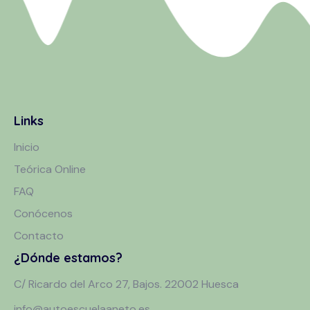
Links
Inicio
Teórica Online
FAQ
Conócenos
Contacto
¿Dónde estamos?
C/ Ricardo del Arco 27, Bajos. 22002 Huesca
info@autoescuelaaneto.es