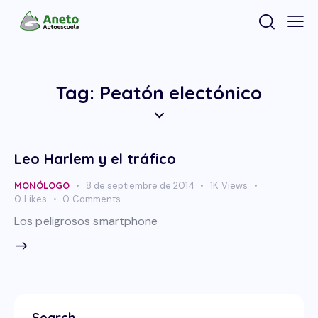
Tag: Peatón electónico
Leo Harlem y el tráfico
MONÓLOGO
8 de septiembre de 2014
1K
Views
0
Likes
0
Comments
Los peligrosos smartphone
Search