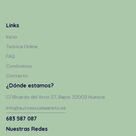
Links
Inicio
Teórica Online
FAQ
Conócenos
Contacto
¿Dónde estamos?
C/ Ricardo del Arco 27, Bajos. 22002 Huesca
info@autoescuelaaneto.es
683 587 087
Nuestras Redes