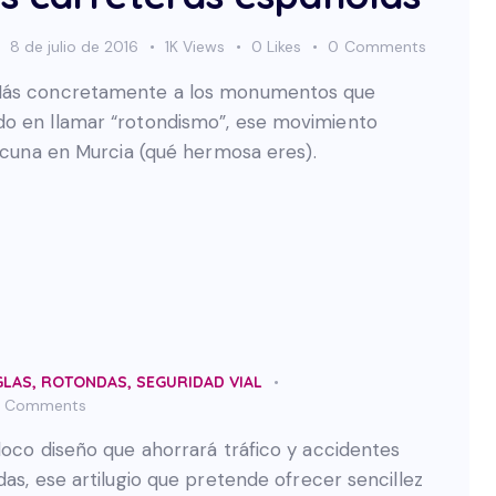
8 de julio de 2016
1K
Views
0
Likes
0
Comments
 Más concretamente a los monumentos que
do en llamar “rotondismo”, ese movimiento
u cuna en Murcia (qué hermosa eres).
GLAS
,
ROTONDAS
,
SEGURIDAD VIAL
Comments
loco diseño que ahorrará tráfico y accidentes
das, ese artilugio que pretende ofrecer sencillez