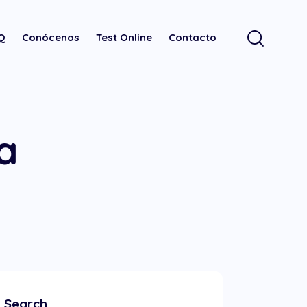
.Q
Conócenos
Test Online
Contacto
a
Search