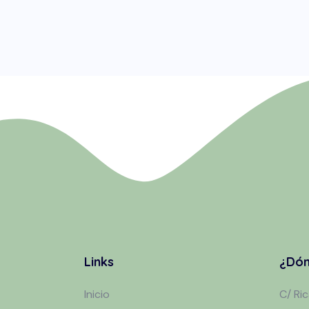
Links
¿Dón
Inicio
C/ Ri