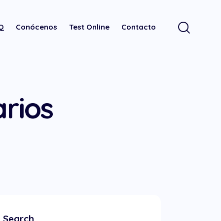
.Q
Conócenos
Test Online
Contacto
arios
Search