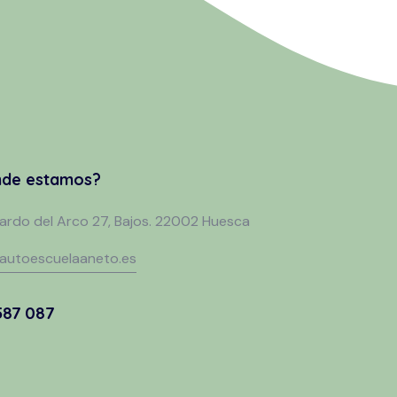
de estamos?
cardo del Arco 27, Bajos. 22002 Huesca
autoescuelaaneto.es
587 087