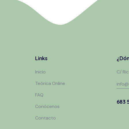
Links
¿Dón
Inicio
C/ Ri
Teórica Online
info@
FAQ
683 
Conócenos
Contacto