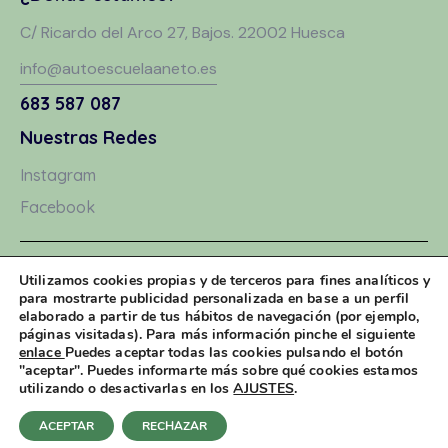
C/ Ricardo del Arco 27, Bajos. 22002 Huesca
info@autoescuelaaneto.es
683 587 087
Nuestras Redes
Instagram
Facebook
Aviso Legal
Utilizamos cookies propias y de terceros para fines analíticos y
para mostrarte publicidad personalizada en base a un perfil
Política de Privacidad
elaborado a partir de tus hábitos de navegación (por ejemplo,
páginas visitadas). Para más información pinche el siguiente
Política de Cookies
enlace
Puedes aceptar todas las cookies pulsando el botón
"aceptar". Puedes informarte más sobre qué cookies estamos
utilizando o desactivarlas en los
AJUSTES
.
Auto Escuela Aneto 2026. © Todos los derechos reservados
ACEPTAR
RECHAZAR