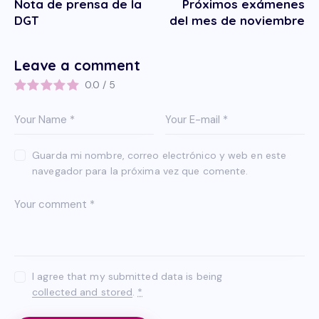
Nota de prensa de la
Próximos exámenes
DGT
del mes de noviembre
Leave a comment
0.0
/
5
Guarda mi nombre, correo electrónico y web en este
navegador para la próxima vez que comente.
I agree that my submitted data is being
collected and stored
.
*