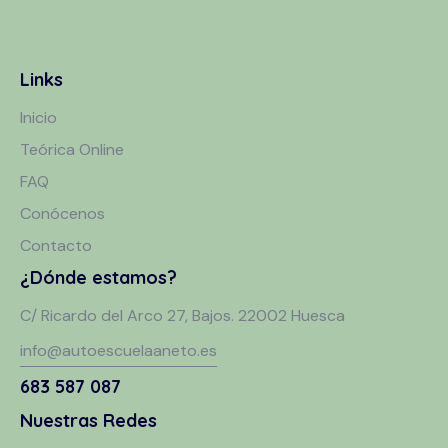
Links
Inicio
Teórica Online
FAQ
Conócenos
Contacto
¿Dónde estamos?
C/ Ricardo del Arco 27, Bajos. 22002 Huesca
info@autoescuelaaneto.es
683 587 087
Nuestras Redes