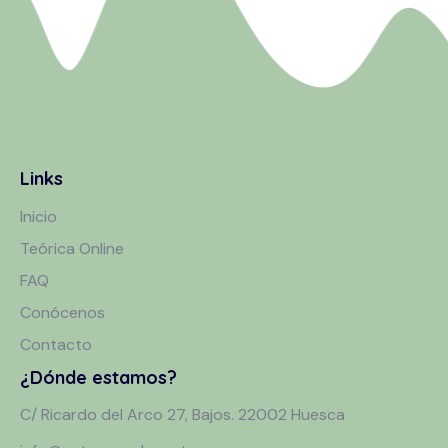
Links
Inicio
Teórica Online
FAQ
Conócenos
Contacto
¿Dónde estamos?
C/ Ricardo del Arco 27, Bajos. 22002 Huesca