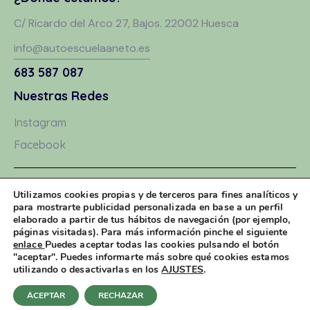
C/ Ricardo del Arco 27, Bajos. 22002 Huesca
info@autoescuelaaneto.es
683 587 087
Nuestras Redes
Instagram
Facebook
Aviso Legal
Utilizamos cookies propias y de terceros para fines analíticos y
para mostrarte publicidad personalizada en base a un perfil
Política de Privacidad
elaborado a partir de tus hábitos de navegación (por ejemplo,
páginas visitadas). Para más información pinche el siguiente
Política de Cookies
enlace
Puedes aceptar todas las cookies pulsando el botón
"aceptar". Puedes informarte más sobre qué cookies estamos
utilizando o desactivarlas en los
AJUSTES
.
Auto Escuela Aneto 2026. © Todos los derechos reservados
ACEPTAR
RECHAZAR