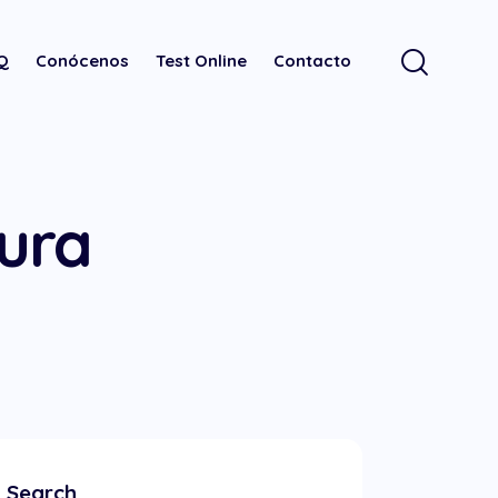
.Q
Conócenos
Test Online
Contacto
ura
Search