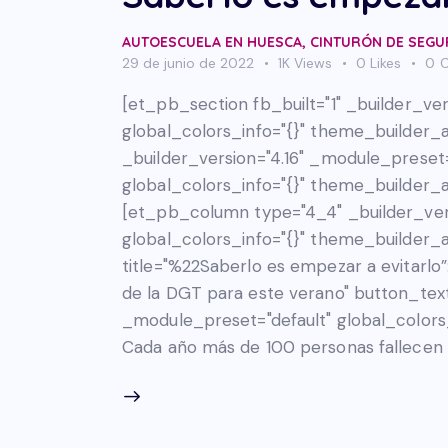
AUTOESCUELA EN HUESCA
,
CINTURÓN DE SEGU
29 de junio de 2022
1K
Views
0
Likes
0
[et_pb_section fb_built="1" _builder_ve
global_colors_info="{}" theme_builder
_builder_version="4.16" _module_preset
global_colors_info="{}" theme_builder_
[et_pb_column type="4_4" _builder_vers
global_colors_info="{}" theme_builder
title="%22Saberlo es empezar a evitarlo
de la DGT para este verano" button_text=
_module_preset="default" global_colors
Cada año más de 100 personas fallecen a