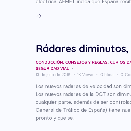
eléctrica. AEMET indica que España rec
Rádares diminutos,
CONDUCCIÓN
,
CONSEJOS Y REGLAS
,
CURIOSID
SEGURIDAD VIAL
13 de julio de 2018
1K
Views
0
Likes
0
Co
Los nuevos radares de velocidad son dimi
Los nuevos radares de la DGT son diminut
cualquier parte, además de ser control
General de Tráfico de España) tiene nu
pronto y que se…