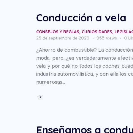
Conducción a vela
CONSEJOS Y REGLAS
,
CURIOSIDADES
,
LEGISLA
25 de septiembre de 2020
955
Views
0
Li
¿Ahorro de combustible? La conducción 
moda, pero…¿es verdaderamente efectiv
vela y por qué no todos los coches pued
industria automovilística, y con ella los
numerosas…
Enseñamos a conduc