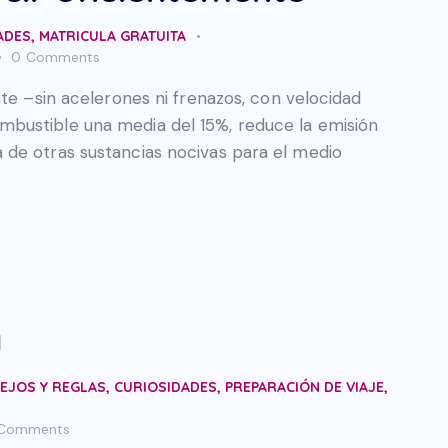
ADES
,
MATRICULA GRATUITA
0
Comments
nte –sin acelerones ni frenazos, con velocidad
bustible una media del 15%, reduce la emisión
de otras sustancias nocivas para el medio
a
EJOS Y REGLAS
,
CURIOSIDADES
,
PREPARACIÓN DE VIAJE
,
Comments