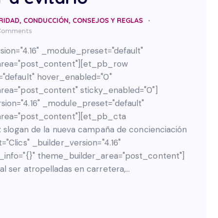
RIDAD
,
CONDUCCIÓN
,
CONSEJOS Y REGLAS
Comments
rsion="4.16" _module_preset="default"
_area="post_content"][et_pb_row
="default" hover_enabled="0"
area="post_content" sticky_enabled="0"]
ion="4.16" _module_preset="default"
_area="post_content"][et_pb_cta
”: slogan de la nueva campaña de concienciación
"Clics" _builder_version="4.16"
_info="{}" theme_builder_area="post_content"]
l ser atropelladas en carretera,…