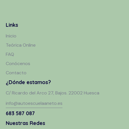
Links
Inicio
Teórica Online
FAQ
Conócenos
Contacto
¿Dónde estamos?
C/ Ricardo del Arco 27, Bajos. 22002 Huesca
info@autoescuelaaneto.es
683 587 087
Nuestras Redes