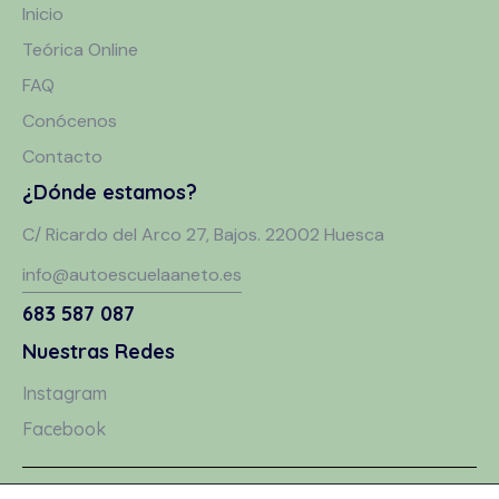
Inicio
Teórica Online
FAQ
Conócenos
Contacto
¿Dónde estamos?
C/ Ricardo del Arco 27, Bajos. 22002 Huesca
info@autoescuelaaneto.es
683 587 087
Nuestras Redes
Instagram
Facebook